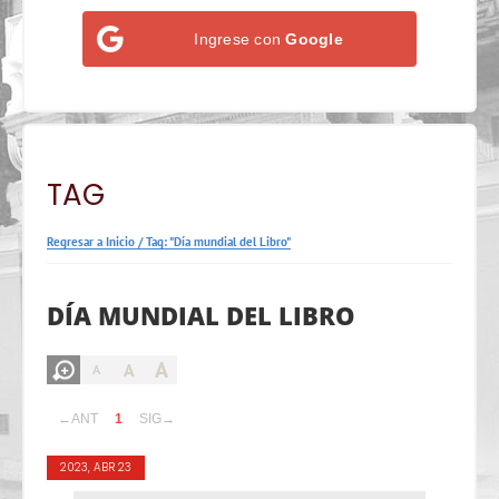
Ingrese con
Google
TAG
Regresar a Inicio
/
Tag: "Día mundial del Libro"
DÍA MUNDIAL DEL LIBRO
A
A
A
←ANT
1
SIG→
2023, ABR 23