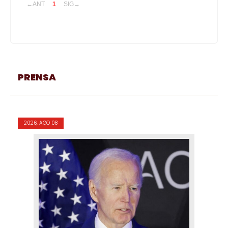
←ANT
1
SIG→
PRENSA
2026, AGO 08