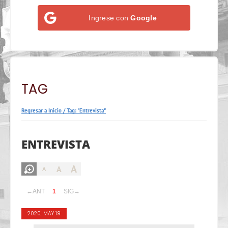
Ingrese con
Google
TAG
Regresar a Inicio
/
Tag: "Entrevista"
ENTREVISTA
A
A
A
←ANT
1
SIG→
2020, MAY 19