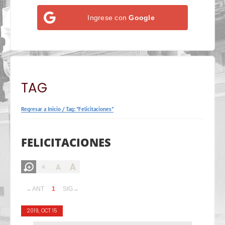
Ingrese con
Google
TAG
Regresar a Inicio
/
Tag: "Felicitaciones"
FELICITACIONES
A
A
A
←ANT
1
SIG→
2019, OCT 15