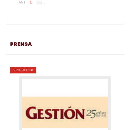
←ANT
1
SIG→
PRENSA
2026, AGO 08