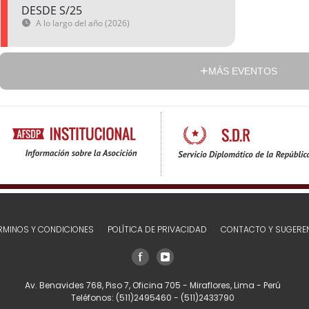
DESDE S/25
A lo largo del año (2026)
MÁS EVENTOS
RMINOS Y CONDICIONES
POLÍTICA DE PRIVACIDAD
CONTACTO Y SUGERE
Av. Benavides 768, Piso 7, Oficina 705 - Miraflores, Lima - Perú
Teléfonos:
(511)2495460
-
(511)2433790