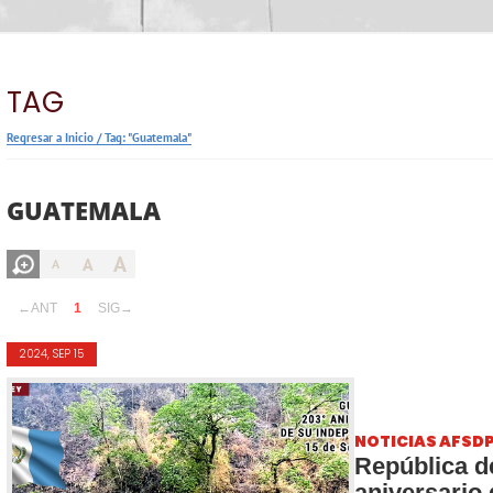
TAG
Regresar a Inicio
/
Tag: "Guatemala"
GUATEMALA
A
A
A
←ANT
1
SIG→
2024, SEP 15
NOTICIAS AFSD
República d
aniversario