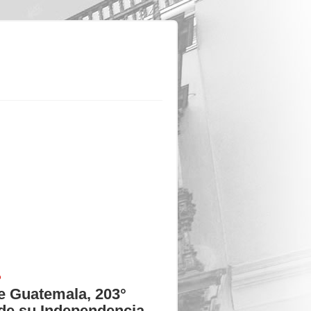
P
e Guatemala, 203°
 de su Independencia.