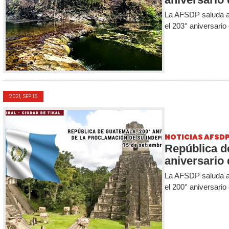
La AFSDP saluda a
el 203° aniversario
2021, SEP 15
NOTICIAS AFSD
República d
aniversario
La AFSDP saluda a
el 200° aniversario