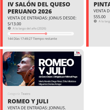
IV SALÓN DEL QUESO
PINT
PERUANO 2026
VENTA D
S55.00
VENTA DE ENTRADAS: JOINUS DESDE:
A lo lar
S/13.00
A lo largo del año (2026)
144 Días 17:49:26 Tiempo restante
Categoría
Teatro
ROMEO Y JULI
VENTA DE ENTRADAS: JOINNUS.