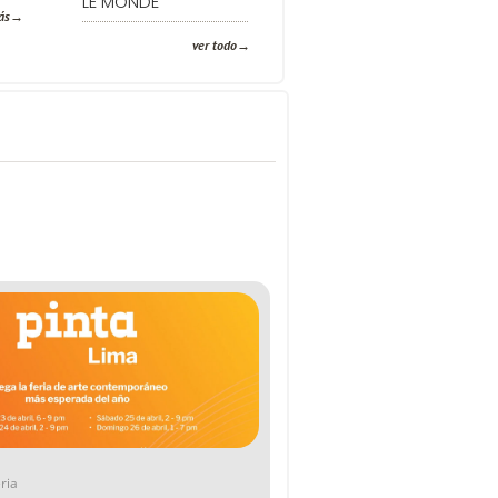
LE MONDE
ás
ver todo
ria