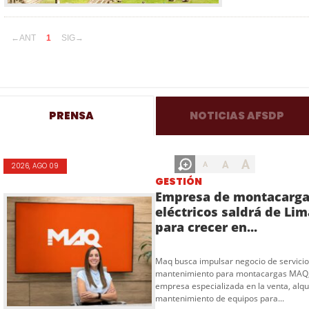
←ANT
1
SIG→
PRENSA
NOTICIAS AFSDP
A
A
A
2026, AGO 09
GESTIÓN
Empresa de montacarg
eléctricos saldrá de Lim
para crecer en...
Maq busca impulsar negocio de servicio
mantenimiento para montacargas MAQ
empresa especializada en la venta, alqui
mantenimiento de equipos para...