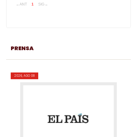
←ANT
1
SIG→
PRENSA
2026, AGO 08