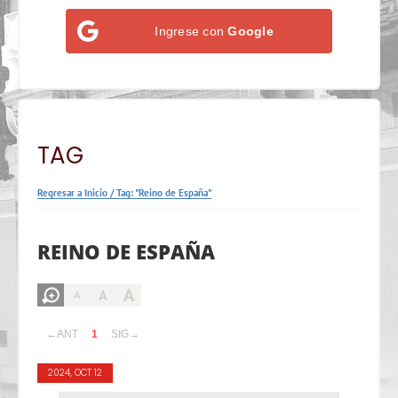
Ingrese con
Google
TAG
Regresar a Inicio
/
Tag: "Reino de España"
REINO DE ESPAÑA
A
A
A
←ANT
1
SIG→
2024, OCT 12