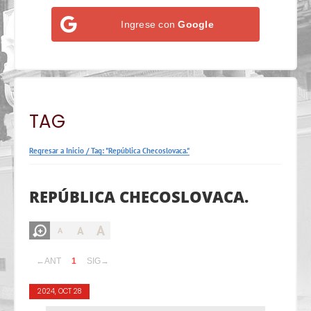
Ingrese con
Google
TAG
Regresar a Inicio
/
Tag: "República Checoslovaca."
REPÚBLICA CHECOSLOVACA.
A
A
A
←ANT
1
SIG→
2024, OCT 28