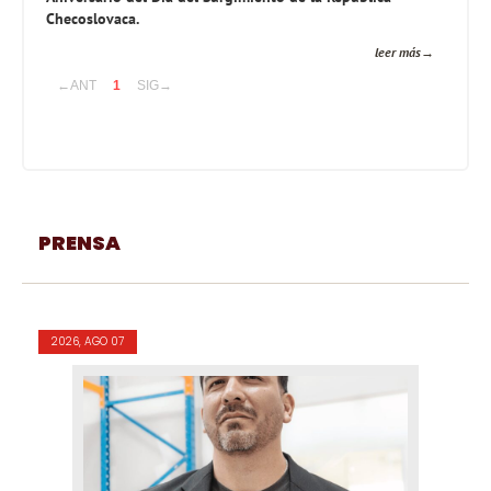
Checoslovaca.
leer más
←ANT
1
SIG→
PRENSA
2026, AGO 07