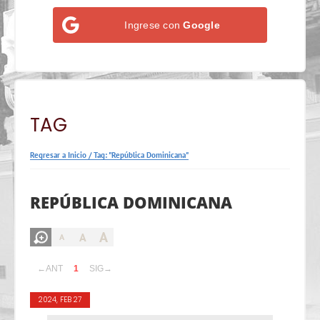
Ingrese con
Google
TAG
Regresar a Inicio
/
Tag: "República Dominicana"
REPÚBLICA DOMINICANA
A
A
A
←ANT
1
SIG→
2024, FEB 27