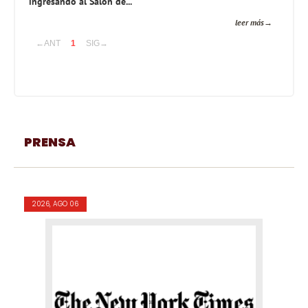
ingresando al Salón de...
leer más
←ANT
1
SIG→
PRENSA
2026, AGO 06