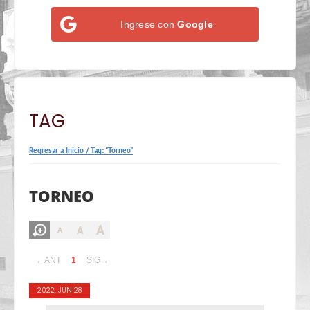
Ingrese con
Google
TAG
Regresar a Inicio
/
Tag: "Torneo"
TORNEO
A
A
A
←ANT
1
SIG→
2022, JUN 28