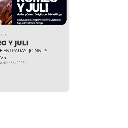
eatro
O Y JULI
E ENTRADAS: JOINNUS.
/25
go del año (2026)