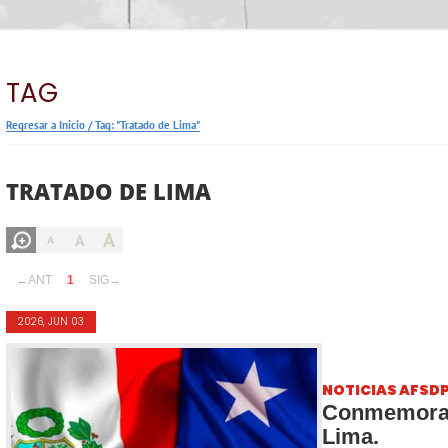
TAG
Regresar a Inicio
/
Tag: "Tratado de Lima"
TRATADO DE LIMA
A
A
A
←ANT
1
SIG→
2026, JUN 03
NOTICIAS AFSD
Conmemorac
Lima.