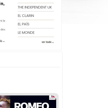
in,
THE INDEPENDENT UK
EL CLARIN
t le
EL PAÍS
 des
LE MONDE
ás
ver todo