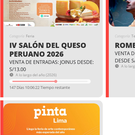
Categoría
Feria
Categoría
T
IV SALÓN DEL QUESO
ROME
PERUANO 2026
VENTA D
DESDE S
VENTA DE ENTRADAS: JOINUS DESDE:
A lo lar
S/13.00
A lo largo del año (2026)
147 Días 10:06:22 Tiempo restante