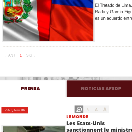
El Tratado de Lima
Rada y Gamio-Figue
es un acuerdo entre
←ANT
1
SIG→
PRENSA
NOTICIAS AFSDP
A
A
A
2026, AGO 06
LE MONDE
Les Etats-Unis
sanctionnent le ministr