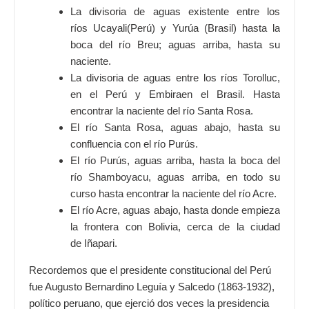
La divisoria de aguas existente entre los
ríos
Ucayali
(Perú) y
Yurúa
(Brasil) hasta la
boca del río Breu; aguas arriba, hasta su
naciente.
La divisoria de aguas entre los ríos Torolluc,
en el Perú y
Embira
en el Brasil. Hasta
encontrar la naciente del
río Santa Rosa
.
El río Santa Rosa, aguas abajo, hasta su
confluencia con el
río Purús
.
El río Purús, aguas arriba, hasta la boca del
río Shamboyacu, aguas arriba, en todo su
curso hasta encontrar la naciente del
río Acre
.
El río Acre, aguas abajo, hasta donde empieza
la frontera con Bolivia, cerca de la ciudad
de
Iñapari
. ​
Recordemos que el presidente constitucional del Perú
fue Augusto Bernardino Leguía y Salcedo (1863-1932),
político peruano, que ejerció dos veces la presidencia