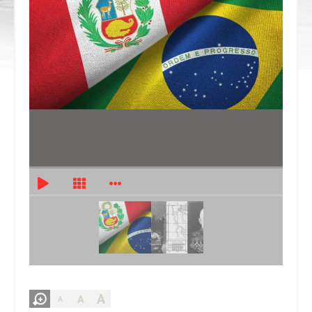
A
A
A