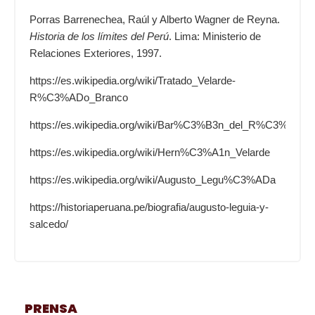
Porras Barrenechea, Raúl y Alberto Wagner de Reyna.
Historia de los límites del Perú
. Lima: Ministerio de
Relaciones Exteriores, 1997.
https://es.wikipedia.org/wiki/Tratado_Velarde-
R%C3%ADo_Branco
https://es.wikipedia.org/wiki/Bar%C3%B3n_del_R%C3%ADo_
https://es.wikipedia.org/wiki/Hern%C3%A1n_Velarde
https://es.wikipedia.org/wiki/Augusto_Legu%C3%ADa
https://historiaperuana.pe/biografia/augusto-leguia-y-
salcedo/
PRENSA