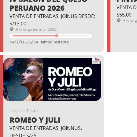
PERUANO 2026
VENTA D
S55.00
VENTA DE ENTRADAS: JOINUS DESDE:
A lo lar
S/13.00
A lo largo del año (2026)
147 Días 2:52:53 Tiempo restante
Categoría
Teatro
ROMEO Y JULI
VENTA DE ENTRADAS: JOINNUS.
DESDE S/25