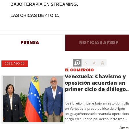
BAJO TERAPIA EN STREAMING.
LAS CHICAS DE 4TO C.
PRENSA
NOTICIAS AFSDP
A
A
A
2026, AGO 06
EL COMERCIO
Venezuela: Chavismo y
oposición acuerdan un
primer ciclo de diálogo..
José Breijo: muere bajo arresto domicili
en Venezuela preso político de origen
uruguayoVenezuela reanuda operacion
carga en su principal aeropuerto tras...
leer m