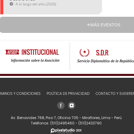
A lo largo del año (2026)
MÁS EVENTOS
RMINOS Y CONDICIONES
POLÍTICA DE PRIVACIDAD
CONTACTO Y SUGERE
Av. Benavides 768, Piso 7, Oficina 705 - Miraflores, Lima - Perú
Teléfonos:
(511)2495460
-
(511)2433790