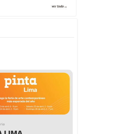
ver todo
ria
A LIMA