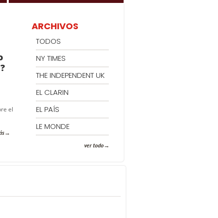
ARCHIVOS
TODOS
o
NY TIMES
s?
THE INDEPENDENT UK
EL CLARIN
EL PAÍS
re el
LE MONDE
ás
ver todo