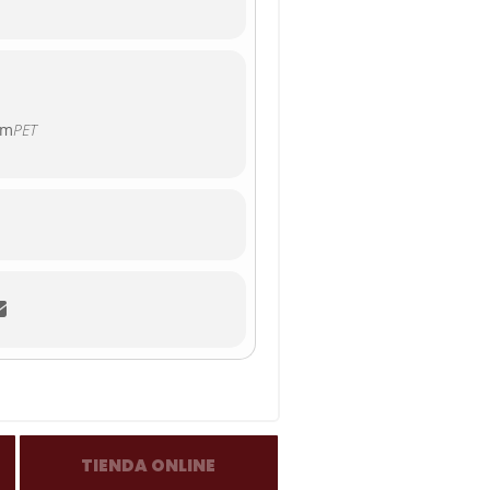
pm
PET
TIENDA ONLINE