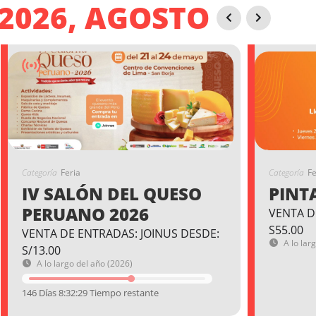
2026, AGOSTO
Categoría
Feria
Categoría
Fe
IV SALÓN DEL QUESO
PINT
PERUANO 2026
VENTA D
S55.00
VENTA DE ENTRADAS: JOINUS DESDE:
A lo lar
S/13.00
A lo largo del año (2026)
146 Días 8:32:28 Tiempo restante