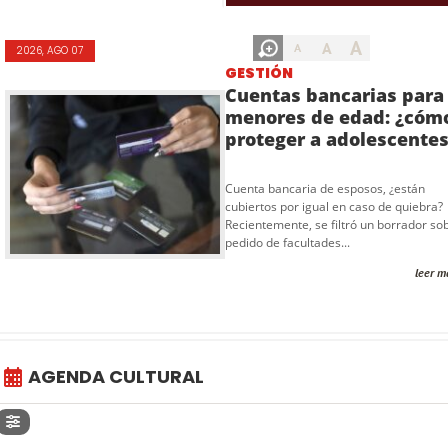
A
A
A
2026, AGO 07
GESTIÓN
Cuentas bancarias para
menores de edad: ¿cóm
proteger a adolescente
Cuenta bancaria de esposos, ¿están
cubiertos por igual en caso de quiebra?
Recientemente, se filtró un borrador sob
pedido de facultades...
leer m
AGENDA CULTURAL