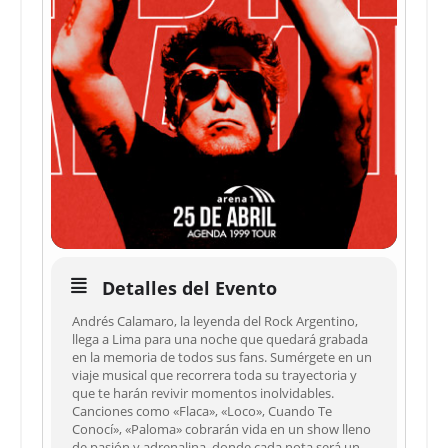
Detalles del Evento
Andrés Calamaro, la leyenda del Rock Argentino,
llega a Lima para una noche que quedará grabada
en la memoria de todos sus fans. Sumérgete en un
viaje musical que recorrera toda su trayectoria y
que te harán revivir momentos inolvidables.
Canciones como «Flaca», «Loco», Cuando Te
Conocí», «Paloma» cobrarán vida en un show lleno
de pasión y adrenalina, donde cada nota será un