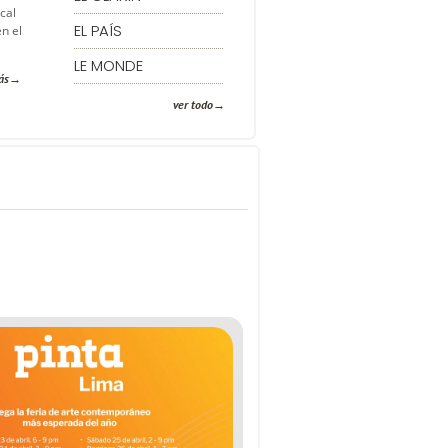
cal
EL PAÍS
n el
LE MONDE
ás
ver todo