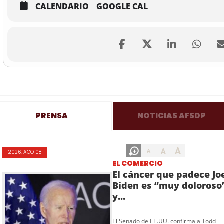
CALENDARIO
GOOGLE CAL
PRENSA
NOTICIAS AFSDP
A
A
A
2026, AGO 08
EL COMERCIO
El cáncer que padece Jo
Biden es “muy doloroso
y...
El Senado de EE.UU. confirma a Todd