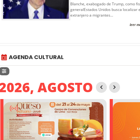
Blanche, exabogado de Trump, como fis
generalEstados Unidos busca localizar e
extranjero a migrantes...
leer m
AGENDA CULTURAL
2026, AGOSTO