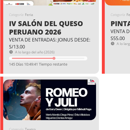
Categoría
Feria
Categoría
Fe
IV SALÓN DEL QUESO
PINT
PERUANO 2026
VENTA D
S55.00
VENTA DE ENTRADAS: JOINUS DESDE:
A lo lar
S/13.00
A lo largo del año (2026)
145 Días 10:49:40 Tiempo restante
Categoría
Teatro