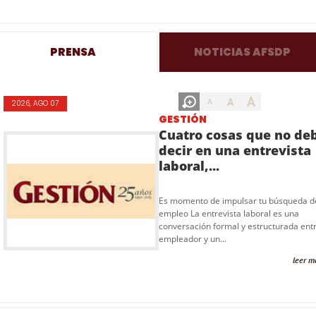
PRENSA
NOTICIAS AFSDP
A
A
A
2026, AGO 07
GESTIÓN
Cuatro cosas que no de
decir en una entrevista
laboral,...
Es momento de impulsar tu búsqueda d
empleo La entrevista laboral es una
conversación formal y estructurada ent
empleador y un...
leer m