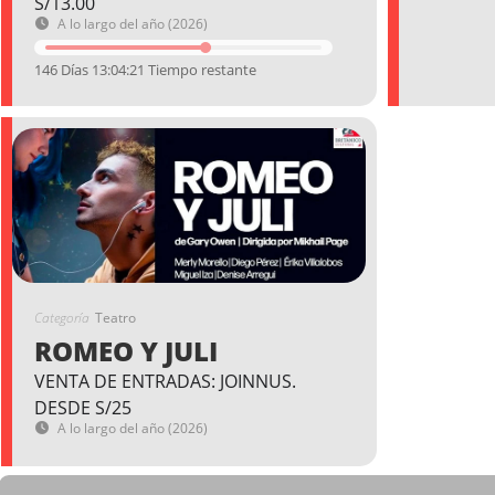
S/13.00
A lo largo del año (2026)
146 Días 13:04:21 Tiempo restante
Categoría
Teatro
ROMEO Y JULI
VENTA DE ENTRADAS: JOINNUS.
DESDE S/25
A lo largo del año (2026)