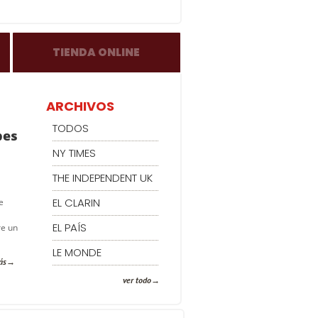
TIENDA ONLINE
ARCHIVOS
TODOS
bes
NY TIMES
THE INDEPENDENT UK
EL CLARIN
e
EL PAÍS
re un
LE MONDE
ás
ver todo