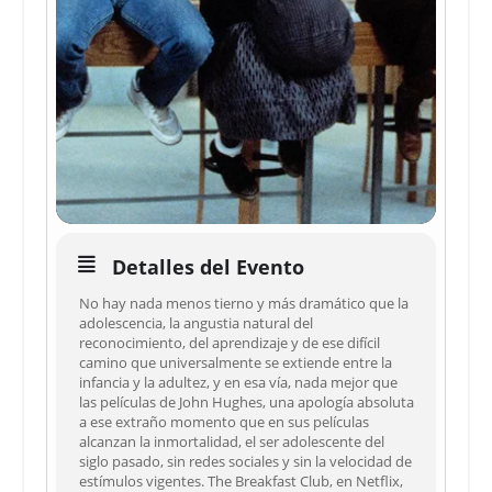
Detalles del Evento
No hay nada menos tierno y más dramático que la
adolescencia, la angustia natural del
reconocimiento, del aprendizaje y de ese difícil
camino que universalmente se extiende entre la
infancia y la adultez, y en esa vía, nada mejor que
las películas de John Hughes, una apología absoluta
a ese extraño momento que en sus películas
alcanzan la inmortalidad, el ser adolescente del
siglo pasado, sin redes sociales y sin la velocidad de
estímulos vigentes. The Breakfast Club, en Netflix,