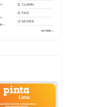
EL CLARIN
on
EL PAÍS
a...
LE MONDE
ás
ver todo