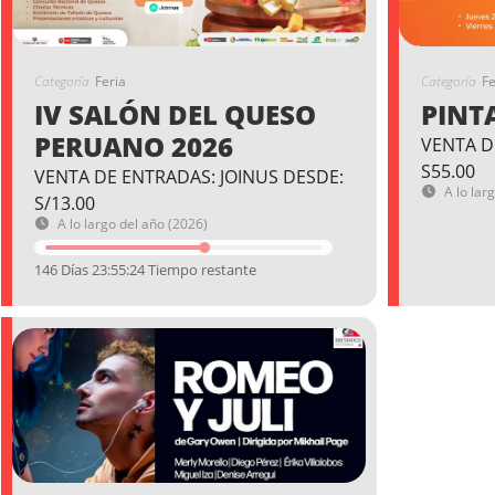
Categoría
Feria
Categoría
Fe
IV SALÓN DEL QUESO
PINT
PERUANO 2026
VENTA D
S55.00
VENTA DE ENTRADAS: JOINUS DESDE:
A lo lar
S/13.00
A lo largo del año (2026)
146 Días 23:55:23 Tiempo restante