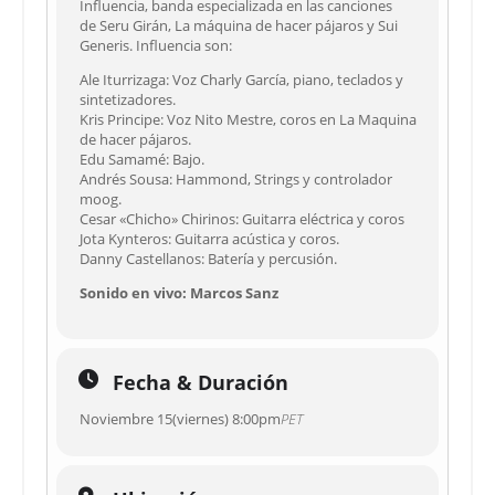
Influencia, banda especializada en las canciones
de Seru Girán, La máquina de hacer pájaros y Sui
Generis. Influencia son:
Ale Iturrizaga: Voz Charly García, piano, teclados y
sintetizadores.
Kris Principe: Voz Nito Mestre, coros en La Maquina
de hacer pájaros.
Edu Samamé: Bajo.
Andrés Sousa: Hammond, Strings y controlador
moog.
Cesar «Chicho» Chirinos: Guitarra eléctrica y coros
Jota Kynteros: Guitarra acústica y coros.
Danny Castellanos: Batería y percusión.
Sonido en vivo: Marcos Sanz
Fecha & Duración
Noviembre 15(viernes) 8:00pm
PET