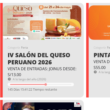
Categoría
Feria
Categoría
Fe
IV SALÓN DEL QUESO
PINT
PERUANO 2026
VENTA D
S55.00
VENTA DE ENTRADAS: JOINUS DESDE:
A lo lar
S/13.00
A lo largo del año (2026)
145 Días 15:41:21 Tiempo restante