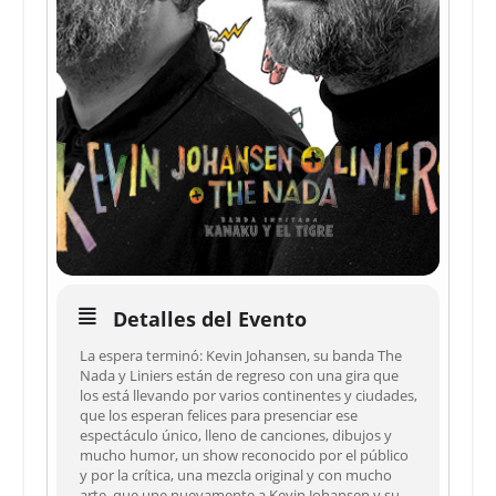
Detalles del Evento
La espera terminó: Kevin Johansen, su banda The
Nada y Liniers están de regreso con una gira que
los está llevando por varios continentes y ciudades,
que los esperan felices para presenciar ese
espectáculo único, lleno de canciones, dibujos y
mucho humor, un show reconocido por el público
y por la crítica, una mezcla original y con mucho
arte, que une nuevamente a Kevin Johansen y su