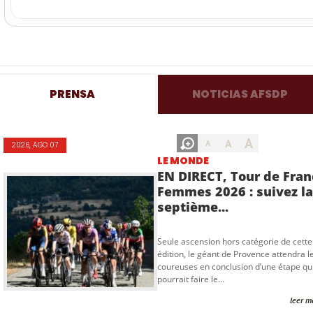
PRENSA
NOTICIAS AFSDP
A
A
A
2026, AGO 07
LE MONDE
EN DIRECT, Tour de Fran
Femmes 2026 : suivez la
septième...
Seule ascension hors catégorie de cette
édition, le géant de Provence attendra l
coureuses en conclusion d’une étape qu
pourrait faire le...
leer m