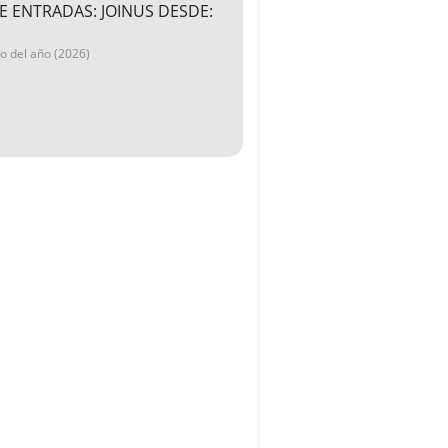
E ENTRADAS: JOINUS DESDE:
go del año (2026)