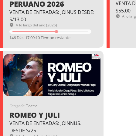
PERUANO 2026
VENTA D
S55.00
VENTA DE ENTRADAS: JOINUS DESDE:
A lo lar
S/13.00
A lo largo del año (2026)
146 Días 17:09:09 Tiempo restante
Categoría
Teatro
ROMEO Y JULI
VENTA DE ENTRADAS: JOINNUS.
DESDE S/25