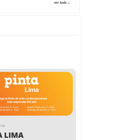
ver todo
ria
A LIMA