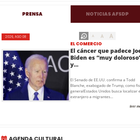
PRENSA
NOTICIAS AFSDP
A
A
A
2026, AGO 08
EL COMERCIO
El cáncer que padece Jo
Biden es “muy doloroso
y...
El Senado de EE.UU. confirma a Todd
Blanche, exabogado de Trump, como fis
generalEstados Unidos busca localizar e
extranjero a migrantes...
leer m
AGENDA CULTURAL