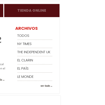
TIENDA ONLINE
ARCHIVOS
TODOS
e
”
NY TIMES
THE INDEPENDENT UK
EL CLARIN
cal
EL PAÍS
n el
LE MONDE
ás
ver todo