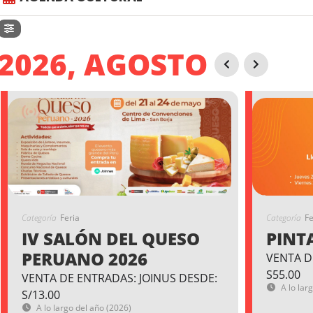
2026, AGOSTO
Categoría
Feria
Categoría
Fe
IV SALÓN DEL QUESO
PINT
PERUANO 2026
VENTA D
S55.00
VENTA DE ENTRADAS: JOINUS DESDE:
A lo lar
S/13.00
A lo largo del año (2026)