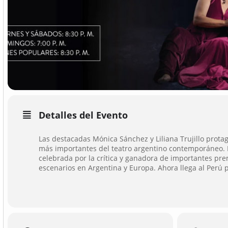
Detalles del Evento
Las destacadas Mónica Sánchez y Liliana Trujillo prot
más importantes del teatro argentino contemporáneo. L
celebrada por la crítica y ganadora de importantes pr
escenarios en Argentina y Europa. Ahora llega al Perú 