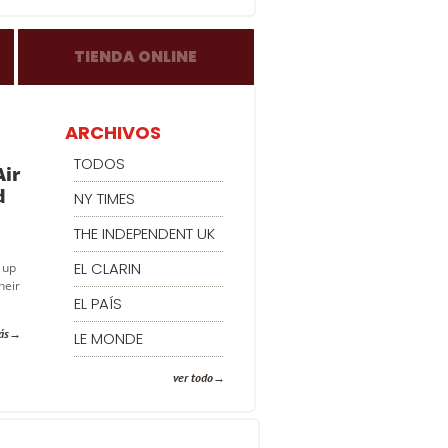
TIENDA ONLINE
ARCHIVOS
TODOS
Air
d
NY TIMES
THE INDEPENDENT UK
EL CLARIN
 up
heir
EL PAÍS
ás
LE MONDE
ver todo