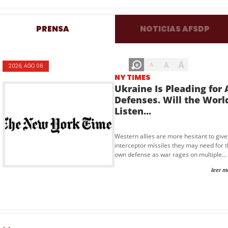
PRENSA
NOTICIAS AFSDP
A
A
A
2026, AGO 06
NY TIMES
Ukraine Is Pleading for 
Defenses. Will the Worl
Listen...
Western allies are more hesitant to give
interceptor missiles they may need for t
own defense as war rages on multiple...
leer m