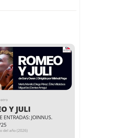
eatro
O Y JULI
E ENTRADAS: JOINNUS.
/25
go del año (2026)