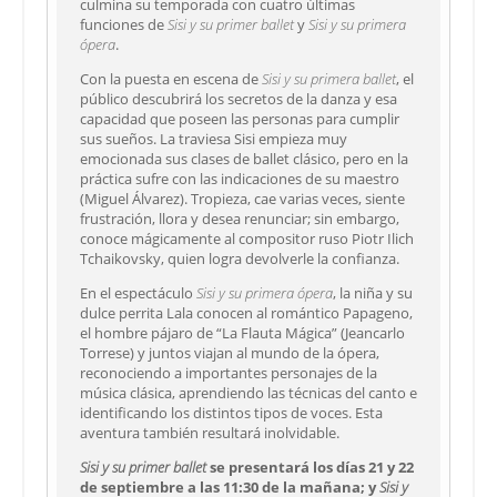
culmina su temporada con cuatro últimas
funciones de
Sisi y su primer ballet
y
Sisi y su primera
ópera
.
Con la puesta en escena de
Sisi y su primera ballet
, el
público descubrirá los secretos de la danza y esa
capacidad que poseen las personas para cumplir
sus sueños. La traviesa Sisi empieza muy
emocionada sus clases de ballet clásico, pero en la
práctica sufre con las indicaciones de su maestro
(Miguel Álvarez). Tropieza, cae varias veces, siente
frustración, llora y desea renunciar; sin embargo,
conoce mágicamente al compositor ruso Piotr Ilich
Tchaikovsky, quien logra devolverle la confianza.
En el espectáculo
Sisi y su primera ópera
, la niña y su
dulce perrita Lala conocen al romántico Papageno,
el hombre pájaro de “La Flauta Mágica” (Jeancarlo
Torrese) y juntos viajan al mundo de la ópera,
reconociendo a importantes personajes de la
música clásica, aprendiendo las técnicas del canto e
identificando los distintos tipos de voces. Esta
aventura también resultará inolvidable.
Sisi y su primer ballet
se presentará los días 21 y 22
de septiembre a las 11:30 de la mañana; y
Sisi y