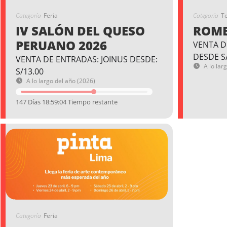
Categoría
Feria
Categoría
T
IV SALÓN DEL QUESO
ROME
PERUANO 2026
VENTA D
DESDE S
VENTA DE ENTRADAS: JOINUS DESDE:
A lo lar
S/13.00
A lo largo del año (2026)
147 Días 18:59:03 Tiempo restante
Categoría
Feria