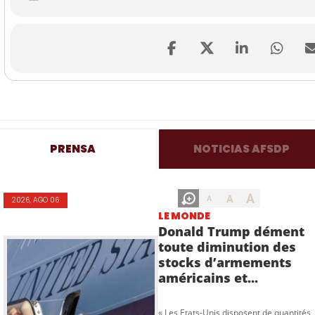
PRENSA
NOTICIAS AFSDP
A
A
A
2026, AGO 06
LE MONDE
Donald Trump dément
toute diminution des
stocks d’armements
américains et...
« Les Etats-Unis disposent de quantités