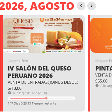
2026, AGOSTO
Categoría
Feria
Categoría
Fe
IV SALÓN DEL QUESO
PINT
PERUANO 2026
VENTA D
S55.00
VENTA DE ENTRADAS: JOINUS DESDE:
A lo lar
S/13.00
A lo largo del año (2026)
147 Días 0:23:14 Tiempo restante