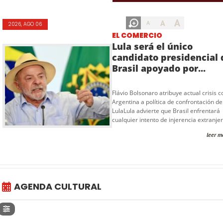
A
A
A
2026, AGO 06
EL COMERCIO
Lula será el único
candidato presidencial 
Brasil apoyado por...
Flávio Bolsonaro atribuye actual crisis c
Argentina a política de confrontación de
LulaLula advierte que Brasil enfrentará
cualquier intento de injerencia extranjer
leer m
AGENDA CULTURAL