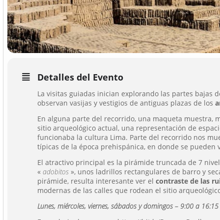
Detalles del Evento
La visitas guiadas inician explorando las partes bajas 
observan vasijas y vestigios de antiguas plazas de los
a
En alguna parte del recorrido, una maqueta muestra, má
sitio arqueológico actual, una representación de espac
funcionaba la cultura Lima. Parte del recorrido nos mues
típicas de la época prehispánica, en donde se pueden v
El atractivo principal es la pirámide truncada de 7 nive
«
adobitos
», unos ladrillos rectangulares de barro y seca
pirámide, resulta interesante ver el
contraste de las ru
modernas de las calles que rodean el sitio arqueológic
Lunes, miércoles, viernes, sábados y domingos – 9:00 a 16:15