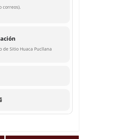
o correos).
cación
 de Sitio Huaca Pucllana