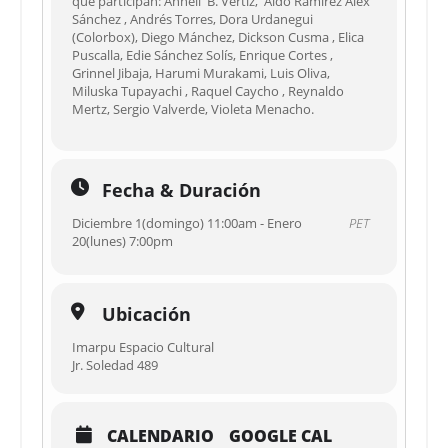
que participan: Anneli B. Vèrtiz, Aldo Ramírez Alex
Sánchez , Andrés Torres, Dora Urdanegui
(Colorbox), Diego Mánchez, Dickson Cusma , Elica
Puscalla, Edie Sánchez Solís, Enrique Cortes ,
Grinnel Jibaja, Harumi Murakami, Luis Oliva,
Miluska Tupayachi , Raquel Caycho , Reynaldo
Mertz, Sergio Valverde, Violeta Menacho.
Fecha & Duración
Diciembre 1(domingo) 11:00am - Enero
PET
20(lunes) 7:00pm
Ubicación
Imarpu Espacio Cultural
Jr. Soledad 489
CALENDARIO
GOOGLE CAL