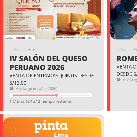
Categoría
Feria
Categoría
T
IV SALÓN DEL QUESO
ROME
PERUANO 2026
VENTA D
DESDE S
VENTA DE ENTRADAS: JOINUS DESDE:
A lo lar
S/13.00
A lo largo del año (2026)
147 Días 13:15:11 Tiempo restante