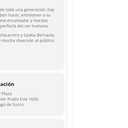
 de toda una generación, hoy
aben hacer, entretener a su
, ese encantador y mordaz
perfecta del ser humano.
ortocarrero y Saskia Bernaola,
y mucha diversión al público
cación
y Plaza
vier Prado Este 1650,
ago de Surco