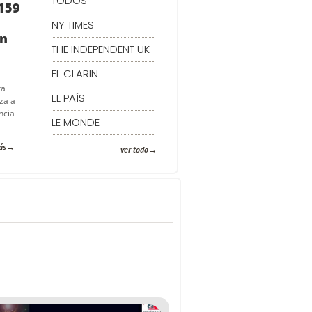
TODOS
159
NY TIMES
in
THE INDEPENDENT UK
EL CLARIN
ra
EL PAÍS
za a
ncia
LE MONDE
ás
ver todo