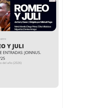
eatro
O Y JULI
E ENTRADAS: JOINNUS.
/25
go del año (2026)