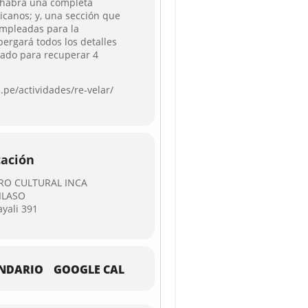
 habrá una completa
licanos; y, una sección que
empleadas para la
lbergará todos los detalles
orado para recuperar 4
.pe/actividades/re-velar/
cación
RO CULTURAL INCA
ILASO
ayali 391
NDARIO
GOOGLE CAL