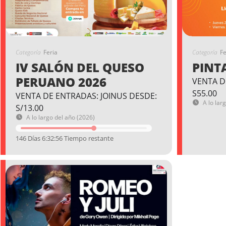
Categoría
Feria
Categoría
Fe
IV SALÓN DEL QUESO
PINT
PERUANO 2026
VENTA D
S55.00
VENTA DE ENTRADAS: JOINUS DESDE:
A lo lar
S/13.00
A lo largo del año (2026)
146 Días 6:32:55 Tiempo restante