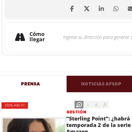
Cómo
llegar
PRENSA
NOTICIAS AFSDP
A
A
A
2026, AGO 07
GESTIÓN
“Sterling Point”: ¿habrá
temporada 2 de la serie
Amazon...