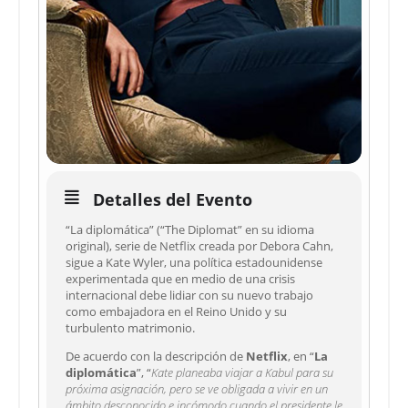
Detalles del Evento
“La diplomática” (“The Diplomat” en su idioma
original), serie de Netflix creada por Debora Cahn,
sigue a Kate Wyler, una política estadounidense
experimentada que en medio de una crisis
internacional debe lidiar con su nuevo trabajo
como embajadora en el Reino Unido y su
turbulento matrimonio.
De acuerdo con la descripción de
Netflix
, en “
La
diplomática
”, “
Kate planeaba viajar a Kabul para su
próxima asignación, pero se ve obligada a vivir en un
ámbito desconocido e incómodo cuando el presidente le