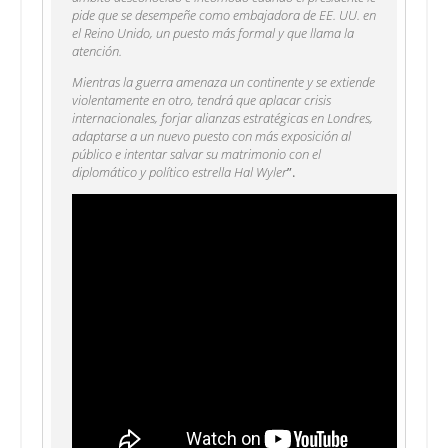
pide que se desempeñe como embajadora de EE. UU. en
el Reino Unido, un puesto más formal y que llama la
atención.
Mientras la guerra amenaza un continente y se extiende
violentamente en otro, tendrá que aplacar crisis
internacionales, forjar alianzas estratégicas en Londres,
adaptarse a un nuevo puesto con más exposición al
público e intentar salvar su matrimonio con el
diplomático y político estrella Hal Wyler
”.