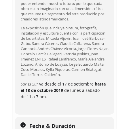
poder entender nuestro futuro; por lo que cada
obra es un imaginario con una dimensión crítica
que resume un segmento del arte producido por
creadores latinoamericanos.
La exposición que incluye pintura, fotografía,
instalación y escultura cuenta con la participación
de los artistas, Micaela Aljovín, Juan José Barboza-
Gubo, Sandra Cáceres, Claudia Caffarena, Sandra
Cannock, Andrés Chávez-Alcorta, Jorge Flores Najar,
Gonzalo García Callegari, Patricia Jenkins, Joan
Jiménez ENTES, Rafael Lanfranco, María Alejandra
Lozano, Antonio de Loayza, Jorge Eduardo Maita,
Cuco Morales, Kylla Piqueras, Carmen Réategui,
Daniel Torres-Calderón.
Sur es Sur
va desde el 17 de setiembre
hasta
el 18 de octubre 2019
de lunes a sábado
de 11 a 7 pm.
Fecha & Duración