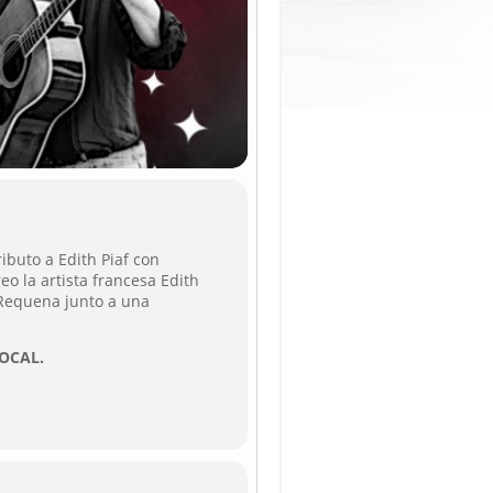
ributo a Edith Piaf con
eo la artista francesa Edith
 Requena junto a una
OCAL.