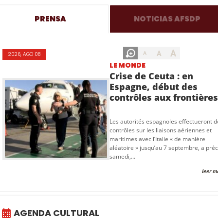
PRENSA
NOTICIAS AFSDP
A
A
A
2026, AGO 08
LE MONDE
Crise de Ceuta : en
Espagne, début des
contrôles aux frontières.
Les autorités espagnoles effectueront d
contrôles sur les liaisons aériennes et
maritimes avec l’Italie « de manière
aléatoire » jusqu’au 7 septembre, a préc
samedi,...
leer m
AGENDA CULTURAL