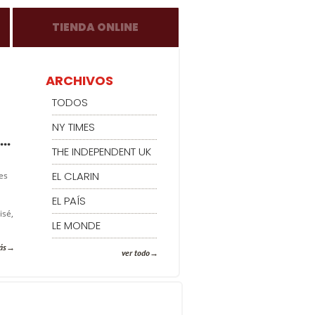
TIENDA ONLINE
ARCHIVOS
TODOS
NY TIMES
..
THE INDEPENDENT UK
EL CLARIN
es
EL PAÍS
isé,
LE MONDE
ás
ver todo