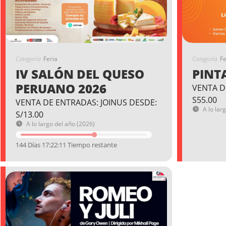
Categoría
Feria
Categoría
Fe
IV SALÓN DEL QUESO
PINT
PERUANO 2026
VENTA D
S55.00
VENTA DE ENTRADAS: JOINUS DESDE:
A lo lar
S/13.00
A lo largo del año (2026)
144 Días 17:22:11 Tiempo restante