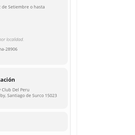
2 de Setiembre o hasta
por localidad.
ima-28906
cación
y Club Del Peru
rby, Santiago de Surco 15023