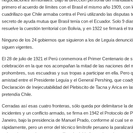
primero el acuerdo de límites con el Brasil el mismo año 1909, con lo 
cuadrillazo que Chile armaba contra el Perú utilizando las disputas te
secreto de ayuda mutua que Brasil tenía con el Ecuador. Solo 9 día
resuelve la cuestión territorial con Bolivia, y en 1922 se firmará el 
Ninguno de los 24 gobiernos que siguieron a los de Leguía denunció
siguen vigentes.
El 28 de julio de 1921 el Perú conmemora el Primer Centenario de 
celebración en la que nos acompañan la mitad de las naciones de
prohombres, sus escuadras y sus tropas a participar en ella. Pero q
amistad entre el Presidente Leguía y el General Pershing, que coa
Declaración de Inejecutabilidad del Plebiscito de Tacna y Arica en 
pretendía Chile.
Cerradas así esas cuatro fronteras, sólo queda por delimitarse la de
incidentes y un conflicto armado, se firma en 1942 el Protocolo de 
Janeiro, bajo la presidencia de Manuel Prado, conforme al cual se 
rápidamente, pero un error del técnico limítrofe peruano la paraliza