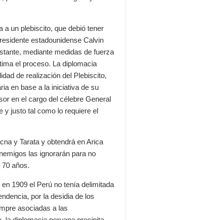
 a un plebiscito, que debió tener
 Presidente estadounidense Calvin
obstante, mediante medidas de fuerza
itima el proceso. La diplomacia
idad de realización del Plebiscito,
ia en base a la iniciativa de su
sor en el cargo del célebre General
 y justo tal como lo requiere el
cna y Tarata y obtendrá en Arica
nemigos las ignorarán para no
 70 años.
r en 1909 el Perú no tenía delimitada
ndencia, por la desidia de los
iempre asociadas a las
o, la diplomacia peruana precipita