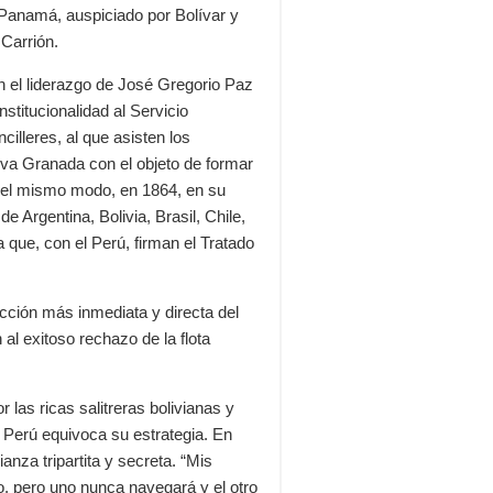
Panamá, auspiciado por Bolívar y
Carrión.
on el liderazgo de José Gregorio Paz
stitucionalidad al Servicio
lleres, al que asisten los
eva Granada con el objeto de formar
Del mismo modo, en 1864, en su
 Argentina, Bolivia, Brasil, Chile,
que, con el Perú, firman el Tratado
ción más inmediata y directa del
al exitoso rechazo de la flota
 las ricas salitreras bolivianas y
 Perú equivoca su estrategia. En
nza tripartita y secreta. “Mis
o, pero uno nunca navegará y el otro