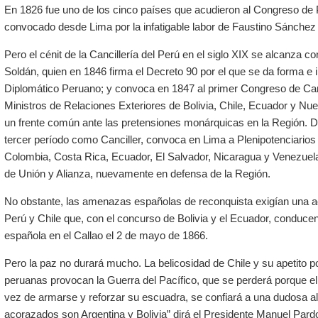
En 1826 fue uno de los cinco países que acudieron al Congreso de 
convocado desde Lima por la infatigable labor de Faustino Sánchez 
Pero el cénit de la Cancillería del Perú en el siglo XIX se alcanza c
Soldán, quien en 1846 firma el Decreto 90 por el que se da forma e in
Diplomático Peruano; y convoca en 1847 al primer Congreso de Canci
Ministros de Relaciones Exteriores de Bolivia, Chile, Ecuador y Nu
un frente común ante las pretensiones monárquicas en la Región. 
tercer período como Canciller, convoca en Lima a Plenipotenciarios de
Colombia, Costa Rica, Ecuador, El Salvador, Nicaragua y Venezuela 
de Unión y Alianza, nuevamente en defensa de la Región.
No obstante, las amenazas españolas de reconquista exigían una ac
Perú y Chile que, con el concurso de Bolivia y el Ecuador, conducen 
española en el Callao el 2 de mayo de 1866.
Pero la paz no durará mucho. La belicosidad de Chile y su apetito por
peruanas provocan la Guerra del Pacífico, que se perderá porque el
vez de armarse y reforzar su escuadra, se confiará a una dudosa alia
acorazados son Argentina y Bolivia” dirá el Presidente Manuel Pard