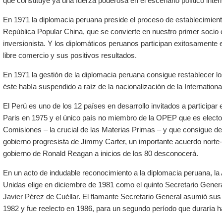
que constituye ya una fuerza poderosa en el escenario político inter
En 1971 la diplomacia peruana preside el proceso de establecimient
República Popular China, que se convierte en nuestro primer socio c
inversionista. Y los diplomáticos peruanos participan exitosamente 
libre comercio y sus positivos resultados.
En 1971 la gestión de la diplomacia peruana consigue restablecer l
éste había suspendido a raíz de la nacionalización de la Internati
El Perú es uno de los 12 países en desarrollo invitados a participar
Paris en 1975 y el único país no miembro de la OPEP que es electo
Comisiones – la crucial de las Materias Primas – y que consigue de
gobierno progresista de Jimmy Carter, un importante acuerdo norte-
gobierno de Ronald Reagan a inicios de los 80 desconocerá.
En un acto de indudable reconocimiento a la diplomacia peruana, l
Unidas elige en diciembre de 1981 como el quinto Secretario Gener
Javier Pérez de Cuéllar. El flamante Secretario General asumió sus 
1982 y fue reelecto en 1986, para un segundo período que duraría h