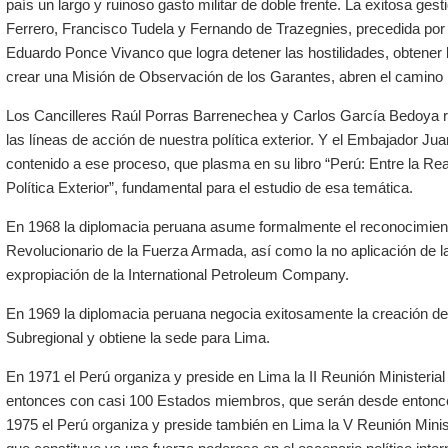
país un largo y ruinoso gasto militar de doble frente. La exitosa ges
Ferrero, Francisco Tudela y Fernando de Trazegnies, precedida por
Eduardo Ponce Vivanco que logra detener las hostilidades, obtener l
crear una Misión de Observación de los Garantes, abren el camino pa
Los Cancilleres Raúl Porras Barrenechea y Carlos García Bedoya r
las líneas de acción de nuestra política exterior. Y el Embajador Ju
contenido a ese proceso, que plasma en su libro “Perú: Entre la Rea
Política Exterior”, fundamental para el estudio de esa temática.
En 1968 la diplomacia peruana asume formalmente el reconocimien
Revolucionario de la Fuerza Armada, así como la no aplicación de l
expropiación de la International Petroleum Company.
En 1969 la diplomacia peruana negocia exitosamente la creación de
Subregional y obtiene la sede para Lima.
En 1971 el Perú organiza y preside en Lima la II Reunión Ministeria
entonces con casi 100 Estados miembros, que serán desde entonce
1975 el Perú organiza y preside también en Lima la V Reunión Minis