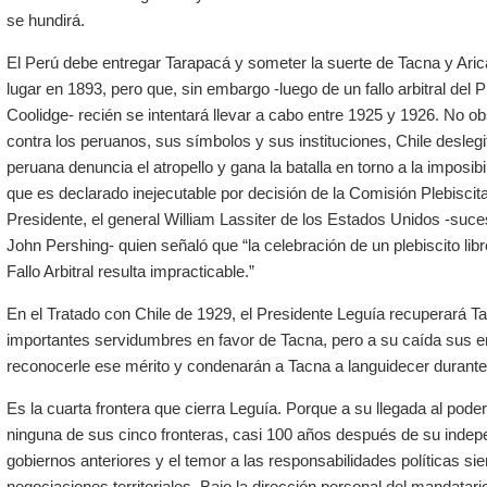
se hundirá.
El Perú debe entregar Tarapacá y someter la suerte de Tacna y Arica
lugar en 1893, pero que, sin embargo -luego de un fallo arbitral del
Coolidge- recién se intentará llevar a cabo entre 1925 y 1926. No 
contra los peruanos, sus símbolos y sus instituciones, Chile desleg
peruana denuncia el atropello y gana la batalla en torno a la imposibil
que es declarado inejecutable por decisión de la Comisión Plebiscitar
Presidente, el general William Lassiter de los Estados Unidos -suce
John Pershing- quien señaló que “la celebración de un plebiscito libre
Fallo Arbitral resulta impracticable.”
En el Tratado con Chile de 1929, el Presidente Leguía recuperará Ta
importantes servidumbres en favor de Tacna, pero a su caída sus e
reconocerle ese mérito y condenarán a Tacna a languidecer durante
Es la cuarta frontera que cierra Leguía. Porque a su llegada al pode
ninguna de sus cinco fronteras, casi 100 años después de su indepe
gobiernos anteriores y el temor a las responsabilidades políticas s
negociaciones territoriales. Bajo la dirección personal del mandatari