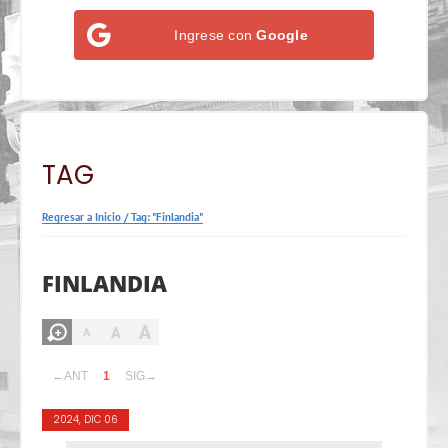
Ingrese con
Google
TAG
Regresar a Inicio
/
Tag: "Finlandia"
FINLANDIA
A
A
A
←ANT
1
SIG→
2024, DIC 06