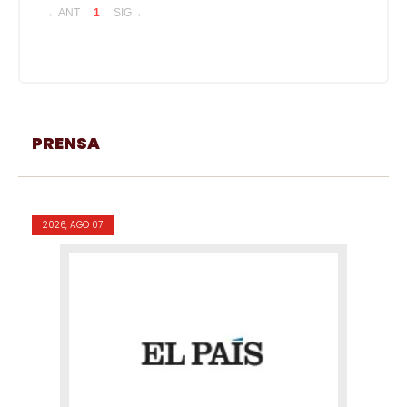
←ANT
1
SIG→
PRENSA
2026, AGO 07