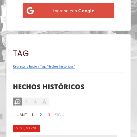
Ingrese con
Google
TAG
Regresar a Inicio
/
Tag: "Hechos históricos"
HECHOS HISTÓRICOS
A
A
A
←ANT
1
2
3
SIG→
2025, MAR 21