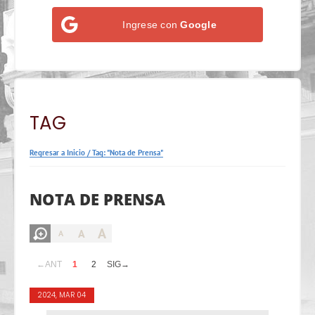
Ingrese con
Google
TAG
Regresar a Inicio
/
Tag: "Nota de Prensa"
NOTA DE PRENSA
A
A
A
←ANT
1
2
SIG→
2024, MAR 04