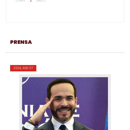
←ANT
1
SIG→
PRENSA
2026, AGO 07