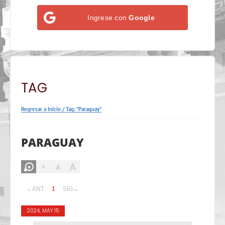
Ingrese con
Google
TAG
Regresar a Inicio
/
Tag: "Paraguay"
PARAGUAY
A
A
A
←ANT
1
SIG→
2024, MAY 15