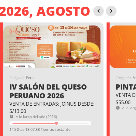
2026, AGOSTO
Categoría
Feria
Categoría
Fe
IV SALÓN DEL QUESO
PINT
PERUANO 2026
VENTA D
S55.00
VENTA DE ENTRADAS: JOINUS DESDE:
A lo lar
S/13.00
A lo largo del año (2026)
145 Días 13:07:37 Tiempo restante